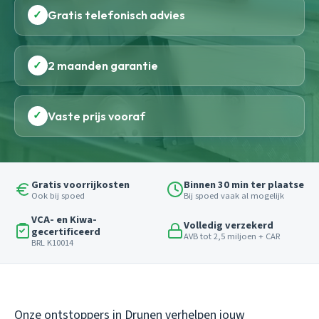
✓
Gratis telefonisch advies
✓
2 maanden garantie
✓
Vaste prijs vooraf
Gratis voorrijkosten
Binnen 30 min ter plaatse
Ook bij spoed
Bij spoed vaak al mogelijk
VCA- en Kiwa-
Volledig verzekerd
gecertificeerd
AVB tot 2,5 miljoen + CAR
BRL K10014
Onze ontstoppers in Drunen verhelpen jouw