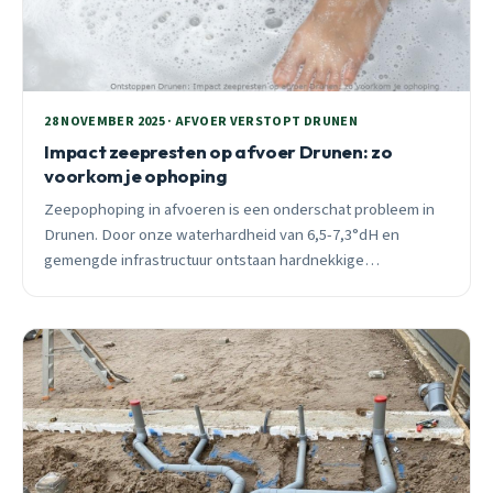
28 NOVEMBER 2025 · AFVOER VERSTOPT DRUNEN
Impact zeepresten op afvoer Drunen: zo
voorkom je ophoping
Zeepophoping in afvoeren is een onderschat probleem in
Drunen. Door onze waterhardheid van 6,5-7,3°dH en
gemengde infrastructuur ontstaan hardnekkige
verstoppingen. Ontdek praktische preventietips en
wanneer je direct hulp nodig hebt.