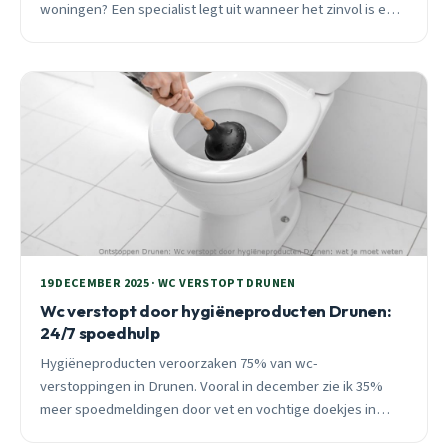
woningen? Een specialist legt uit wanneer het zinvol is en
wanneer je beter direct professionele hulp belt.
19 DECEMBER 2025 · WC VERSTOPT DRUNEN
Wc verstopt door hygiëneproducten Drunen:
24/7 spoedhulp
Hygiëneproducten veroorzaken 75% van wc-
verstoppingen in Drunen. Vooral in december zie ik 35%
meer spoedmeldingen door vet en vochtige doekjes in
oude leidingen. 24/7 beschikbaar voor directe hulp.