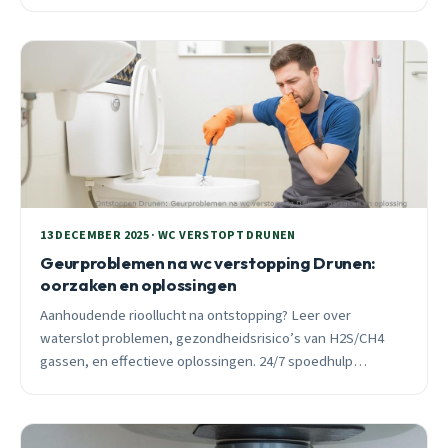
waarom 40% van de pogingen mislukt. Plus wijk-specifieke
tips voor oude en nieuwe infrastructuur.
13 DECEMBER 2025 · WC VERSTOPT DRUNEN
Geurproblemen na wc verstopping Drunen:
oorzaken en oplossingen
Aanhoudende rioollucht na ontstopping? Leer over
waterslot problemen, gezondheidsrisico’s van H2S/CH4
gassen, en effectieve oplossingen. 24/7 spoedhulp
beschikbaar in alle Drunen wijken.