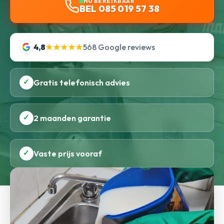
NU BEREIKBAAR
BEL 085 019 57 38
4,8
★★★★★
568 Google reviews
✓
Gratis telefonisch advies
✓
2 maanden garantie
✓
Vaste prijs vooraf