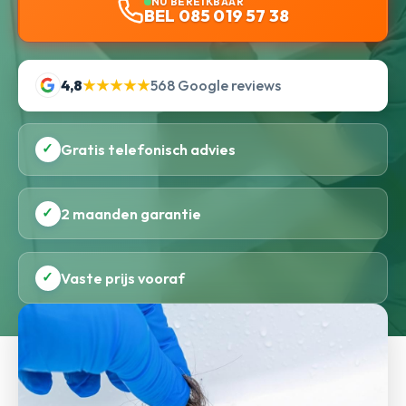
NU BEREIKBAAR
BEL 085 019 57 38
4,8
★★★★★
568 Google reviews
✓
Gratis telefonisch advies
✓
2 maanden garantie
✓
Vaste prijs vooraf