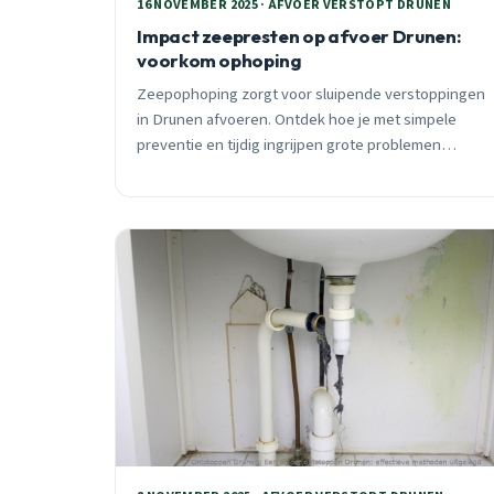
16 NOVEMBER 2025 · AFVOER VERSTOPT DRUNEN
Impact zeepresten op afvoer Drunen:
voorkom ophoping
Zeepophoping zorgt voor sluipende verstoppingen
in Drunen afvoeren. Ontdek hoe je met simpele
preventie en tijdig ingrijpen grote problemen
voorkomt. 24/7 spoedhulp beschikbaar voor alle
wijken.