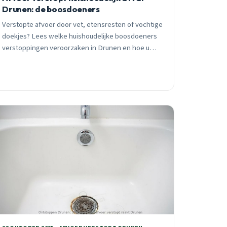
Drunen: de boosdoeners
Verstopte afvoer door vet, etensresten of vochtige
doekjes? Lees welke huishoudelijke boosdoeners
verstoppingen veroorzaken in Drunen en hoe u
deze voorkomt. 24/7 spoedhulp beschikbaar.