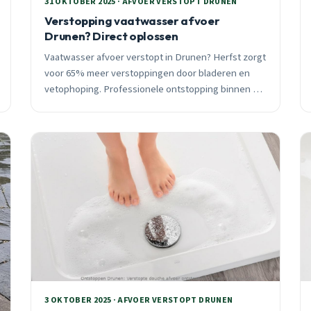
31 OKTOBER 2025 · AFVOER VERSTOPT DRUNEN
Verstopping vaatwasser afvoer
Drunen? Direct oplossen
Vaatwasser afvoer verstopt in Drunen? Herfst zorgt
voor 65% meer verstoppingen door bladeren en
vetophoping. Professionele ontstopping binnen 30
minuten, vast tarief vooraf. 24/7 bereikbaar voor
spoedklussen.
3 OKTOBER 2025 · AFVOER VERSTOPT DRUNEN