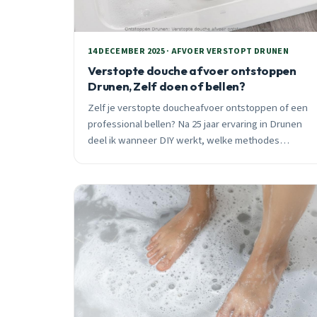
14 DECEMBER 2025 · AFVOER VERSTOPT DRUNEN
Verstopte douche afvoer ontstoppen
Drunen, Zelf doen of bellen?
Zelf je verstopte doucheafvoer ontstoppen of een
professional bellen? Na 25 jaar ervaring in Drunen
deel ik wanneer DIY werkt, welke methodes
gevaarlijk zijn, en waarom 40% van de pogingen
mislukt. Plus wijk-specifieke tips voor oude en
nieuwe infrastructuur.