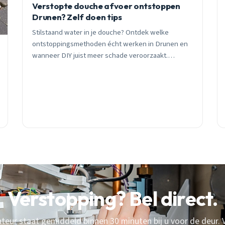
Verstopte douche afvoer ontstoppen
Drunen? Zelf doen tips
Stilstaand water in je douche? Ontdek welke
ontstoppingsmethoden écht werken in Drunen en
wanneer DIY juist meer schade veroorzaakt.
Praktische tips van een lokale expert met 25 jaar
ervaring.
Verstopping? Bel direct.
eur staat gemiddeld binnen 30 minuten bij u voor de deur. V