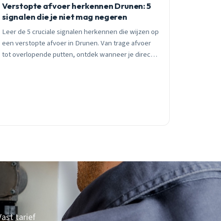
Verstopte afvoer herkennen Drunen: 5
signalen die je niet mag negeren
Leer de 5 cruciale signalen herkennen die wijzen op
een verstopte afvoer in Drunen. Van trage afvoer
tot overlopende putten, ontdek wanneer je direct
professionele hulp moet inschakelen om dure
waterschade te voorkomen.
ast tarief