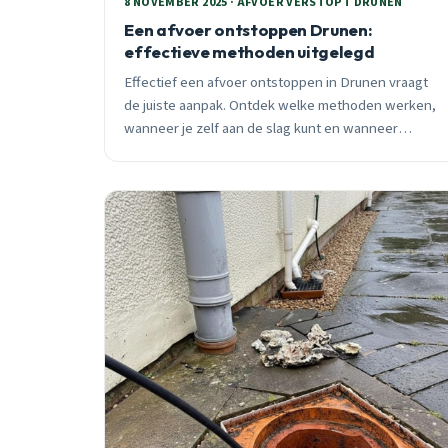
8 NOVEMBER 2025 · AFVOER VERSTOPT DRUNEN
Een afvoer ontstoppen Drunen:
effectieve methoden uitgelegd
Effectief een afvoer ontstoppen in Drunen vraagt
de juiste aanpak. Ontdek welke methoden werken,
wanneer je zelf aan de slag kunt en wanneer
professionele hulp nodig is. Met 25 jaar ervaring in
Drunen leggen we uit hoe je verstoppingen
voorkomt en snel oplost.