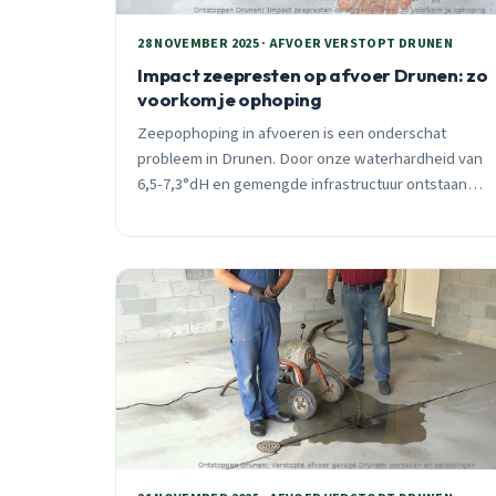
28 NOVEMBER 2025 · AFVOER VERSTOPT DRUNEN
Impact zeepresten op afvoer Drunen: zo
voorkom je ophoping
Zeepophoping in afvoeren is een onderschat
probleem in Drunen. Door onze waterhardheid van
6,5-7,3°dH en gemengde infrastructuur ontstaan
hardnekkige verstoppingen. Ontdek praktische
preventietips en wanneer je direct hulp nodig hebt.