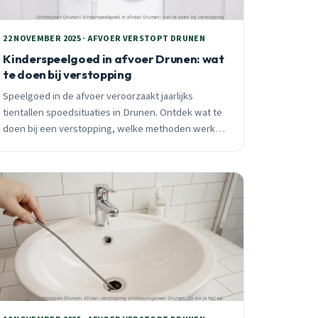
22 NOVEMBER 2025 · AFVOER VERSTOPT DRUNEN
Kinderspeelgoed in afvoer Drunen: wat
te doen bij verstopping
Speelgoed in de afvoer veroorzaakt jaarlijks
tientallen spoedsituaties in Drunen. Ontdek wat te
doen bij een verstopping, welke methoden werken
en wanneer je direct moet bellen voor
professionele hulp.