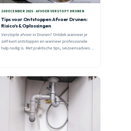
10 DECEMBER 2025 · AFVOER VERSTOPT DRUNEN
Tips voor Ontstoppen Afvoer Drunen:
Risico’s & Oplossingen
Verstopte afvoer in Drunen? Ontdek wanneer je
zelf kunt ontstoppen en wanneer professionele
hulp nodig is. Met praktische tips, seizoensadvies
en waarschuwingen voor veelgemaakte fouten die
duizenden euro’s kunnen kosten.