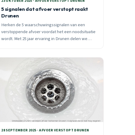
23 OKTOBER 2025 · AFVOER VERSTOPT DRUNEN
5 signalen dat afvoer verstopt raakt
Drunen
Herken de 5 waarschuwingssignalen van een
verstoppende afvoer voordat het een noodsituatie
wordt. Met 25 jaar ervaring in Drunen delen we
praktische inzichten over traag water,
gorgelgeluiden en preventie.
28 SEPTEMBER 2025 · AFVOER VERSTOPT DRUNEN