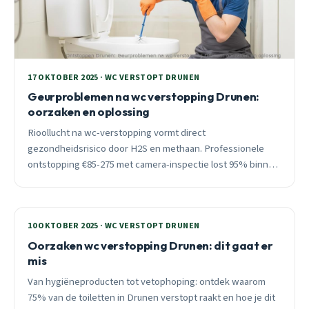
17 OKTOBER 2025 · WC VERSTOPT DRUNEN
Geurproblemen na wc verstopping Drunen:
oorzaken en oplossing
Rioollucht na wc-verstopping vormt direct
gezondheidsrisico door H2S en methaan. Professionele
ontstopping €85-275 met camera-inspectie lost 95% binnen
2-4 uur op. 24/7 spoedhulp Drunen.
10 OKTOBER 2025 · WC VERSTOPT DRUNEN
Oorzaken wc verstopping Drunen: dit gaat er
mis
Van hygiëneproducten tot vetophoping: ontdek waarom
75% van de toiletten in Drunen verstopt raakt en hoe je dit