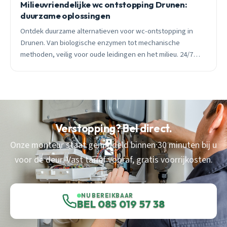
Milieuvriendelijke wc ontstopping Drunen:
duurzame oplossingen
Ontdek duurzame alternatieven voor wc-ontstopping in
Drunen. Van biologische enzymen tot mechanische
methoden, veilig voor oude leidingen en het milieu. 24/7
spoedhulp beschikbaar.
Verstopping? Bel direct.
Onze monteur staat gemiddeld binnen 30 minuten bij u
voor de deur. Vast tarief vooraf, gratis voorrijkosten.
NU BEREIKBAAR
BEL 085 019 57 38