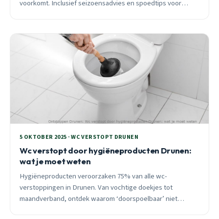
voorkomt. Inclusief seizoensadvies en spoedtips voor
acute situaties.
5 OKTOBER 2025 · WC VERSTOPT DRUNEN
Wc verstopt door hygiëneproducten Drunen:
wat je moet weten
Hygiëneproducten veroorzaken 75% van alle wc-
verstoppingen in Drunen. Van vochtige doekjes tot
maandverband, ontdek waarom ‘doorspoelbaar’ niet
betekent wat je denkt, en wat je kunt doen bij een