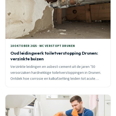
18 OKTOBER 2025 · WC VERSTOPT DRUNEN
Oud leidingwerk toiletverstopping Drunen:
verzinkte buizen
Verzinkte leidingen en asbest-cement uit de jaren ’50
veroorzaken hardnekkige toiletverstoppingen in Drunen.
Ontdek hoe corrosie en kalkafzetting leiden tot acute
problemen en welke moderne oplossingen beschikbaar
zijn.