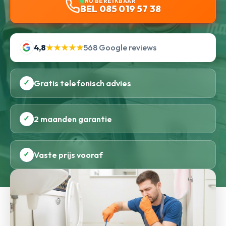
NU BEREIKBAAR
BEL 085 019 57 38
4,8
★★★★★
568 Google reviews
✓
Gratis telefonisch advies
✓
2 maanden garantie
✓
Vaste prijs vooraf